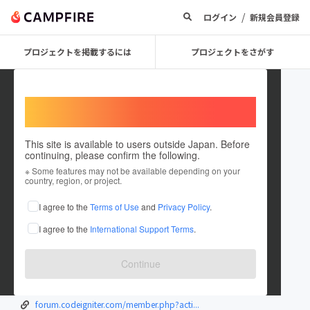
/
ログイン
新規会員登録
プロジェクトを掲載するには
プロジェクトをさがす
Welcome,
International users
This site is available to users outside Japan. Before
continuing, please confirm the following.
opay_ussd_code_and_latest_o
※ Some features may not be available depending on your
country, region, or project.
pay1
I agree to the
Terms of Use
and
Privacy Policy
.
在住国：日本
現在地：未設定
I agree to the
International Support Terms
.
出身国：日本
出身地：未設定
www.bankussdcode.com/opay-transfer-co...
Continue
www.metal-archives.com/users/opay+uss...
3dprintboard.com/member.php?104005-op...
forum.codeigniter.com/member.php?acti...