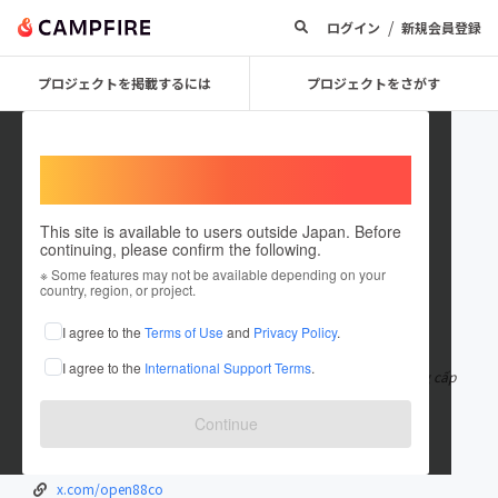
/
ログイン
新規会員登録
プロジェクトを掲載するには
プロジェクトをさがす
Welcome,
International users
This site is available to users outside Japan. Before
continuing, please confirm the following.
open88co
※ Some features may not be available depending on your
country, region, or project.
在住国：日本
現在地：未設定
I agree to the
Terms of Use
and
Privacy Policy
.
出身国：日本
出身地：未設定
I agree to the
International Support Terms
.
OPEN88 là trang chủ chính thức của OPEN88 tại Việt Nam, cung cấp
sân chơi đa dạng với nhiề
もっと見る
Continue
open88.co/
www.youtube.com/@open88co
x.com/open88co