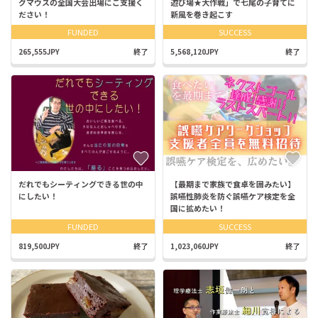
グマウスの全国大会出場にご支援く
遊び場★大作戦」で七尾の子育てに
ださい！
新風を巻き起こす
FUNDED
SUCCESS
265,555JPY
終了
5,568,120JPY
終了
だれでもシーティングできる世の中
【最期まで家族で食卓を囲みたい】
にしたい！
誤嚥性肺炎を防ぐ誤嚥ケア検定を全
国に拡めたい！
FUNDED
SUCCESS
819,500JPY
終了
1,023,060JPY
終了