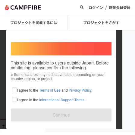
/
ログイン
新規会員登録
プロジェクトを掲載するには
プロジェクトをさがす
Welcome,
International users
This site is available to users outside Japan. Before
continuing, please confirm the following.
ordinary life
※ Some features may not be available depending on your
country, region, or project.
これまでに11回支援しています
I agree to the
Terms of Use
and
Privacy Policy
.
在住国：未設定
I agree to the
International Support Terms
.
出身国：未設定
Continue
支援した
プロジェクト
投稿した
プロジェクト
11
0