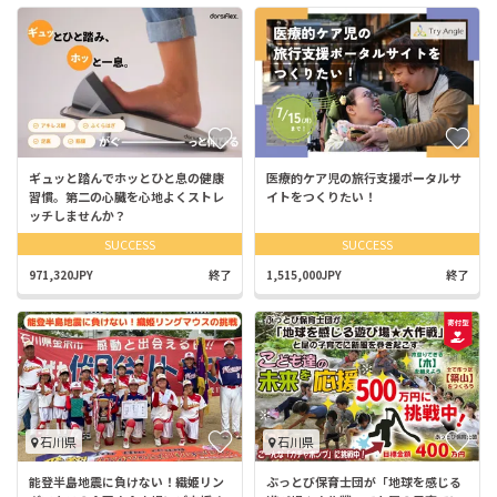
ギュッと踏んでホッとひと息の健康
医療的ケア児の旅行支援ポータルサ
習慣。第二の心臓を心地よくストレ
イトをつくりたい！
ッチしませんか？
SUCCESS
SUCCESS
971,320JPY
終了
1,515,000JPY
終了
石川県
石川県
能登半島地震に負けない！織姫リン
ぶっとび保育士団が「地球を感じる