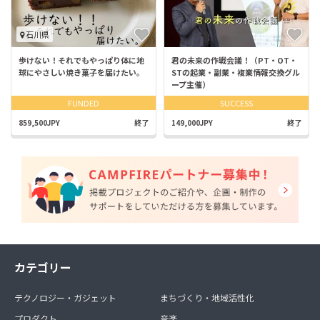
石川県
歩けない！それでもやっぱり体に地
君の未来の作戦会議！（PT・OT・
球にやさしい焼き菓子を届けたい。
STの起業・副業・複業情報交換グル
ープ主催）
FUNDED
SUCCESS
859,500JPY
終了
149,000JPY
終了
カテゴリー
テクノロジー・ガジェット
まちづくり・地域活性化
プロダクト
音楽