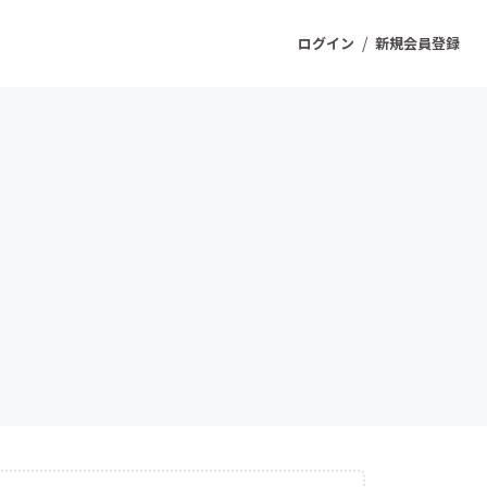
/
ログイン
新規会員登録
ジェクト
もうすぐ公開されます
プロダクト
ファッション
スポーツ
ケア
ソーシャルグッド