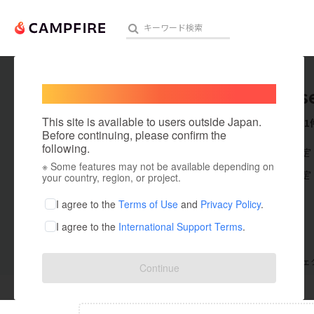
Welcome,
International users
otapens
人気のプロジェクト
注目のリ
This site is available to users outside Japan.
これまでに1
Before continuing, please confirm the
following.
在住国：未設定
※ Some features may not be available depending on
アート・写真
出身国：未設定
your country, region, or project.
テクノロジー・ガジェット
I agree to the
Terms of Use
and
Privacy Policy
.
I agree to the
International Support Terms
.
映像・映画
ビジネス・起業
支援した
プロジェクト
0
投稿した
プロジェ
Continue
まちづくり・地域活性化