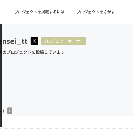
プロジェクトを掲載するには
プロジェクトをさがす
ensei_tt
プロジェクトオーナー
ターン
注目の新着プロジェクト
募集終了が近いプロ
件のプロジェクトを投稿しています
音楽
舞台・パフォーマンス
ゲーム・サービス開発
フード・飲食店
書籍・雑誌出版
アニメ・漫画
チャレンジ
ビューティー・ヘルス
クト
1