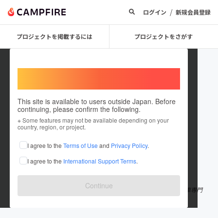
/
ログイン
新規会員登録
プロジェクトを掲載するには
プロジェクトをさがす
Welcome,
International users
This site is available to users outside Japan. Before
continuing, please confirm the following.
pairs
※ Some features may not be available depending on your
country, region, or project.
プロジェクトオーナー
I agree to the
Terms of Use
and
Privacy Policy
.
これまでに1件のプロジェクトを投稿しています
I agree to the
International Support Terms
.
在住国：日本
現在地：静岡県
出身国：日本
出身地：静岡県
Continue
静岡県富士市に拠点をおき 出張型カーコーティング及び手洗い洗車専門
店を経営してます。