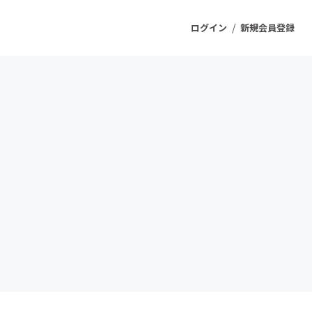
/
ログイン
新規会員登録
ジェクト
もうすぐ公開されます
プロダクト
ファッション
スポーツ
ケア
ソーシャルグッド