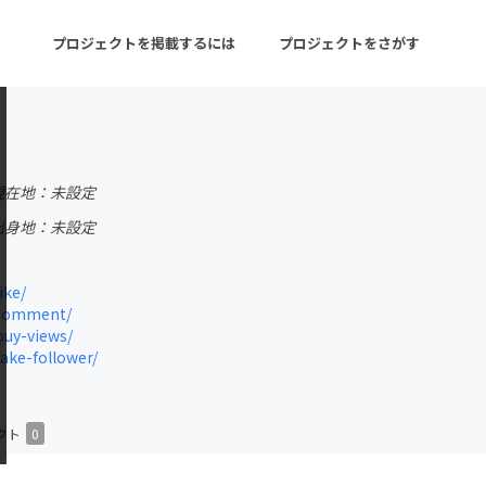
プロジェクトを掲載するには
プロジェクトをさがす
ターン
注目の新着プロジェクト
募集終了が近いプロ
現在地：未設定
出身地：未設定
音楽
舞台・パフォーマンス
ike/
ゲーム・サービス開発
フード・飲食店
/comment/
buy-views/
書籍・雑誌出版
アニメ・漫画
fake-follower/
チャレンジ
ビューティー・ヘルス
クト
0