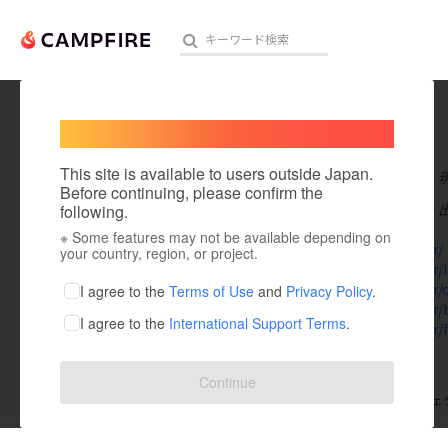
Welcome,
International users
paniya
人気のプロジェクト
注目のリ
This site is available to users outside Japan.
在住国：日本
Before continuing, please confirm the
出身国：日本
following.
※ Some features may not be available depending on
アート・写真
upfollow.ir/
your country, region, or project.
upfollow.ir/l
テクノロジー・ガジェット
upfollow.ir
I agree to the
Terms of Use
and
Privacy Policy
.
upfollow.ir/
I agree to the
International Support Terms
.
映像・映画
upfollow.ir/
ビジネス・起業
Continue
支援した
プロジェクト
0
投稿した
プロジェ
まちづくり・地域活性化