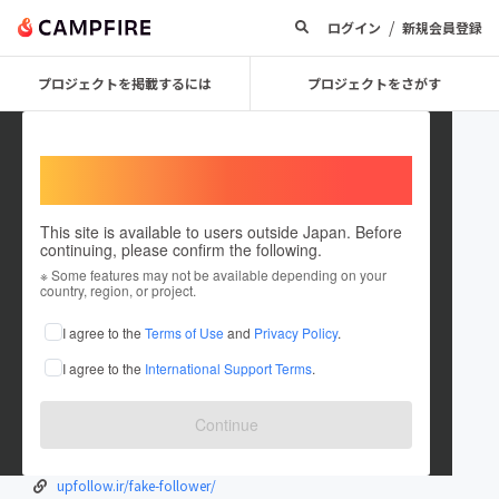
/
ログイン
新規会員登録
プロジェクトを掲載するには
プロジェクトをさがす
Welcome,
International users
This site is available to users outside Japan. Before
continuing, please confirm the following.
paniya
※ Some features may not be available depending on your
country, region, or project.
在住国：日本
現在地：未設定
I agree to the
Terms of Use
and
Privacy Policy
.
出身国：日本
出身地：未設定
I agree to the
International Support Terms
.
upfollow.ir/
upfollow.ir/like/
Continue
upfollow.ir/comment/
upfollow.ir/buy-views/
upfollow.ir/fake-follower/