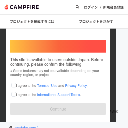
/
ログイン
新規会員登録
プロジェクトを掲載するには
プロジェクトをさがす
Welcome,
International users
This site is available to users outside Japan. Before
continuing, please confirm the following.
persiafes
※ Some features may not be available depending on your
country, region, or project.
プロジェクトオーナー
I agree to the
Terms of Use
and
Privacy Policy
.
これまでに1件のプロジェクトを投稿しています
I agree to the
International Support Terms
.
在住国：日本
現在地：東京都
出身国：日本
出身地：未設定
Continue
長い歴史の中で育まれたペルシアの文化。その美しさをその目、その肌
で体感するイベント、ペルシャフェス。2023年日本初開催！
persiafes.com/