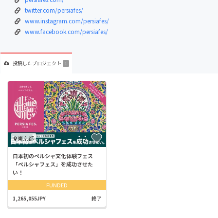
twitter.com/persiafes/
www.instagram.com/persiafes/
www.facebook.com/persiafes/
投稿した
プロジェクト
1
東京都
日本初のペルシャ文化体験フェス
「ペルシャフェス」を成功させた
い！
FUNDED
1,265,055JPY
終了