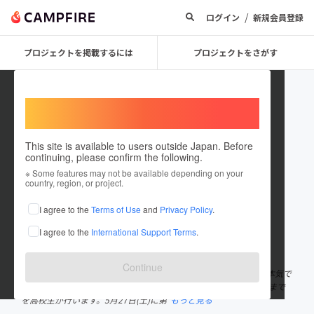
/
ログイン
新規会員登録
プロジェクトを掲載するには
プロジェクトをさがす
Welcome,
International users
This site is available to users outside Japan. Before
continuing, please confirm the following.
peruniikitai
※ Some features may not be available depending on your
country, region, or project.
プロジェクトオーナー
I agree to the
Terms of Use
and
Privacy Policy
.
これまでに2件のプロジェクトを投稿しています
I agree to the
International Support Terms
.
在住国：日本
現在地：未設定
出身国：日本
出身地：未設定
Continue
未来のおとながつくる！PARK MARKET。”奈良の公園を高校生が本気で
学んで遊べる場所にする”をモットーに、イベントの出店から運営まで
を高校生が行います。5月27日(土)に第
もっと見る