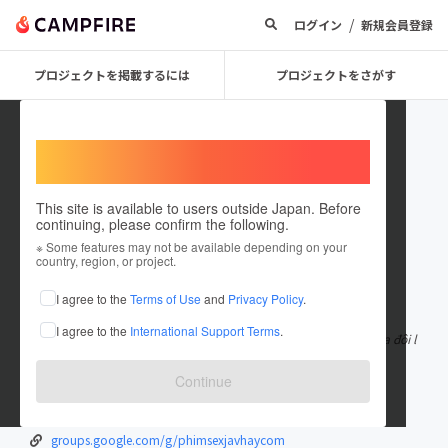
/
ログイン
新規会員登録
プロジェクトを掲載するには
プロジェクトをさがす
Welcome,
International users
This site is available to users outside Japan. Before
continuing, please confirm the following.
phimsexjavhaycom
※ Some features may not be available depending on your
country, region, or project.
在住国：日本
現在地：未設定
I agree to the
Terms of Use
and
Privacy Policy
.
出身国：日本
出身地：未設定
I agree to the
International Support Terms
.
Những thước phim nóng bỏng thúc đẩy tình cảm và hứng thú của đôi l
ứa. Mặc dù có rất nhiều
もっと見る
Continue
phimsexjavhay.com/
www.youtube.com/@phimsexjavhaycom
groups.google.com/g/phimsexjavhaycom