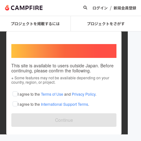
/
ログイン
新規会員登録
プロジェクトを掲載するには
プロジェクトをさがす
Welcome,
International users
This site is available to users outside Japan. Before
continuing, please confirm the following.
pinolele
※ Some features may not be available depending on your
country, region, or project.
プロジェクトオーナー
I agree to the
Terms of Use
and
Privacy Policy
.
これまでに1件のプロジェクトを投稿しています
I agree to the
International Support Terms
.
在住国：未設定
出身国：未設定
Continue
ーーーーーー