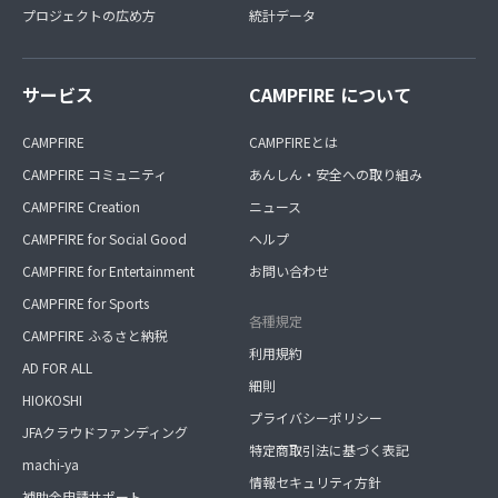
プロジェクトの広め方
統計データ
サービス
CAMPFIRE について
CAMPFIRE
CAMPFIREとは
CAMPFIRE コミュニティ
あんしん・安全への取り組み
CAMPFIRE Creation
ニュース
CAMPFIRE for Social Good
ヘルプ
CAMPFIRE for Entertainment
お問い合わせ
CAMPFIRE for Sports
各種規定
CAMPFIRE ふるさと納税
利用規約
AD FOR ALL
細則
HIOKOSHI
プライバシーポリシー
JFAクラウドファンディング
特定商取引法に基づく表記
machi-ya
情報セキュリティ方針
補助金申請サポート