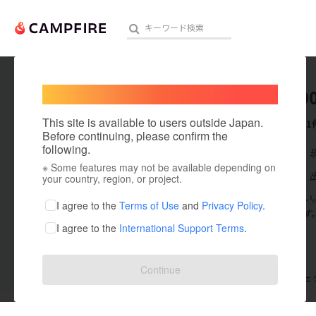
Welcome,
International users
pon _10
人気のプロジェクト
注目のリ
This site is available to users outside Japan.
これまでに1
Before continuing, please confirm the
following.
在住国：日本
※ Some features may not be available depending on
アート・写真
出身国：日本
your country, region, or project.
「働きたくない
テクノロジー・ガジェット
I agree to the
Terms of Use
and
Privacy Policy
.
ている個人です
I agree to the
International Support Terms
.
映像・映画
ビジネス・起業
Continue
支援した
プロジェクト
0
投稿した
プロジェ
まちづくり・地域活性化