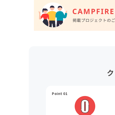
ク
Point 01