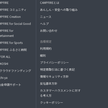
MPFIRE
CAMPFIREとは
MPFIRE コミュニティ
あんしん・安全への取り組み
PFIRE Creation
ニュース
PFIRE for Social Good
ヘルプ
PFIRE for
お問い合わせ
ertainment
各種規定
PFIRE for Sports
利用規約
MPFIRE ふるさと納税
細則
FOR ALL
プライバシーポリシー
KOSHI
特定商取引法に基づく表記
FAクラウドファンディング
情報セキュリティ方針
hi-ya
反社基本方針
助金申請サポート
カスタマーハラスメントに対す
る考え方
クッキーポリシー