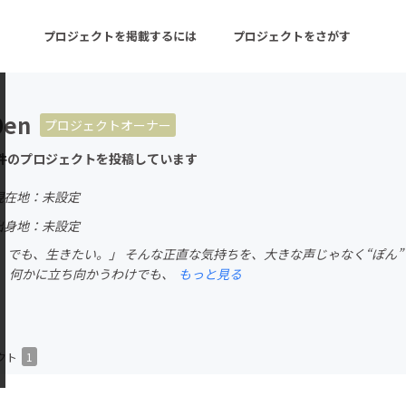
プロジェクトを掲載するには
プロジェクトをさがす
0en
プロジェクトオーナー
ターン
注目の新着プロジェクト
募集終了が近いプロ
件のプロジェクトを投稿しています
現在地：未設定
音楽
舞台・パフォーマンス
出身地：未設定
。でも、生きたい。」 そんな正直な気持ちを、大きな声じゃなく“ぽん”
ゲーム・サービス開発
フード・飲食店
。 何かに立ち向かうわけでも、
もっと見る
書籍・雑誌出版
アニメ・漫画
チャレンジ
ビューティー・ヘルス
クト
1