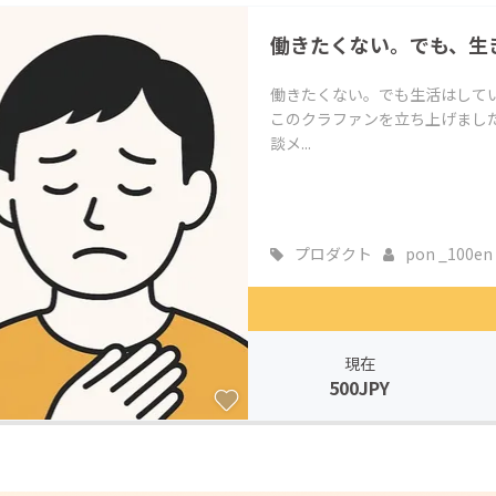
CAMPFIRE for Social Good
CAMPFIRE Creation
働きたくない。でも、生
CAMPFIREふるさと納税
machi-ya
コミュニティ
働きたくない。でも生活はして
このクラファンを立ち上げました
談メ...
プロダクト
pon _100en
現在
500JPY