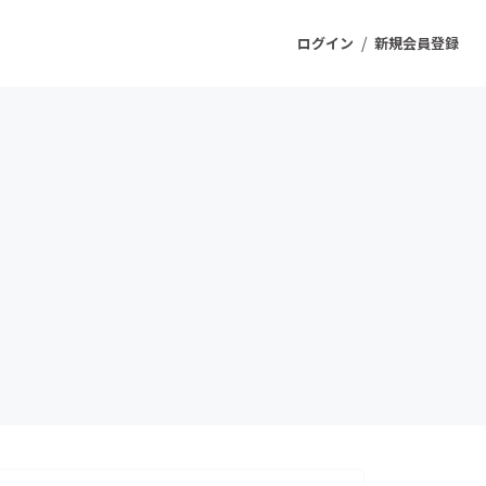
/
ログイン
新規会員登録
ジェクト
もうすぐ公開されます
プロダクト
ファッション
スポーツ
ケア
ソーシャルグッド