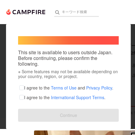
Welcome,
International users
potato1
人気のプロジェクト
注目のリ
This site is available to users outside Japan.
これまでに2
Before continuing, please confirm the
following.
在住国：日本
※ Some features may not be available depending on
アート・写真
出身国：日本
your country, region, or project.
テクノロジー・ガジェット
I agree to the
Terms of Use
and
Privacy Policy
.
I agree to the
International Support Terms
.
映像・映画
ビジネス・起業
支援した
プロジェクト
0
投稿した
プロジェ
Continue
まちづくり・地域活性化