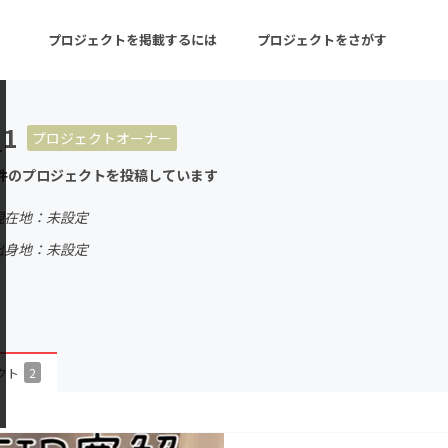
プロジェクトを掲載するには
プロジェクトをさがす
_1
プロジェクトオーナー
ターン
注目の新着プロジェクト
募集終了が近いプロ
件のプロジェクトを投稿しています
現在地：未設定
音楽
舞台・パフォーマンス
出身地：未設定
ゲーム・サービス開発
フード・飲食店
書籍・雑誌出版
アニメ・漫画
チャレンジ
ビューティー・ヘルス
クト
2