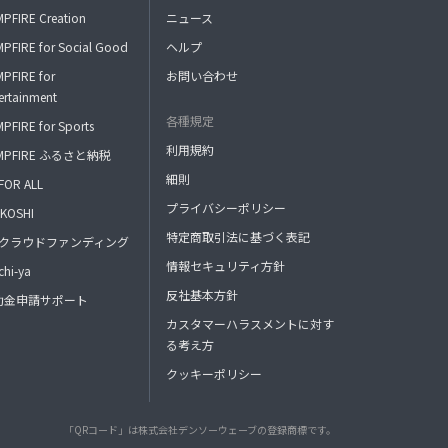
PFIRE Creation
ニュース
PFIRE for Social Good
ヘルプ
PFIRE for
お問い合わせ
ertainment
各種規定
PFIRE for Sports
利用規約
MPFIRE ふるさと納税
細則
FOR ALL
プライバシーポリシー
KOSHI
特定商取引法に基づく表記
FAクラウドファンディング
情報セキュリティ方針
hi-ya
反社基本方針
助金申請サポート
カスタマーハラスメントに対す
る考え方
クッキーポリシー
「QRコード」は株式会社デンソーウェーブの登録商標です。