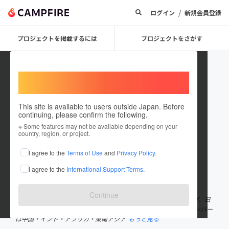
/
ログイン
新規会員登録
プロジェクトを掲載するには
プロジェクトをさがす
Welcome,
International users
This site is available to users outside Japan. Before
continuing, please confirm the following.
project_comfy
※ Some features may not be available depending on your
country, region, or project.
プロジェクトオーナー
I agree to the
Terms of Use
and
Privacy Policy
.
これまでに1件のプロジェクトを投稿しています
I agree to the
International Support Terms
.
在住国：日本
現在地：大阪府
出身国：日本
出身地：東京都
Continue
私達は「生活をより快適に-more confy-」というミッションを掲げ、日
本にないような商品をインポートしております。 実際、私たちメンバー
は中国・インド・アフリカ・東南アジア
もっと見る