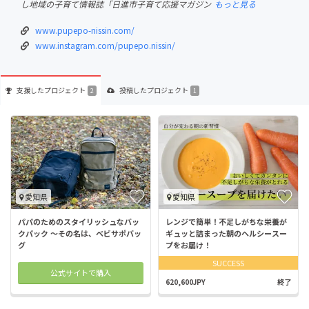
し地域の子育て情報誌「日進市子育て応援マガジン
もっと見る
www.pupepo-nissin.com/
www.instagram.com/pupepo.nissin/
支援した
プロジェクト
投稿した
プロジェクト
2
1
愛知県
愛知県
パパのためのスタイリッシュなバッ
レンジで簡単！不足しがちな栄養が
クパック 〜その名は、ベビサポバッ
ギュッと詰まった朝のヘルシースー
グ
プをお届け！
SUCCESS
公式サイトで購入
620,600JPY
終了