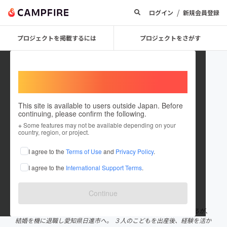
/
ログイン
新規会員登録
プロジェクトを掲載するには
プロジェクトをさがす
Welcome,
International users
This site is available to users outside Japan. Before
continuing, please confirm the following.
日進市子育て応援マガジン ぷぺ
※ Some features may not be available depending on your
country, region, or project.
ぽ 編集長
I agree to the
Terms of Use
and
Privacy Policy
.
プロジェクトオーナー
I agree to the
International Support Terms
.
これまでに2回支援して1件のプロジェクトを投稿しています
在住国：日本
現在地：愛知県
Continue
出身国：日本
出身地：岡山県
岡山県玉野市出身。 岡山・広島でブライダル情報誌の編集に携わるが、
結婚を機に退職し愛知県日進市へ。 ３人のこどもを出産後、経験を活か