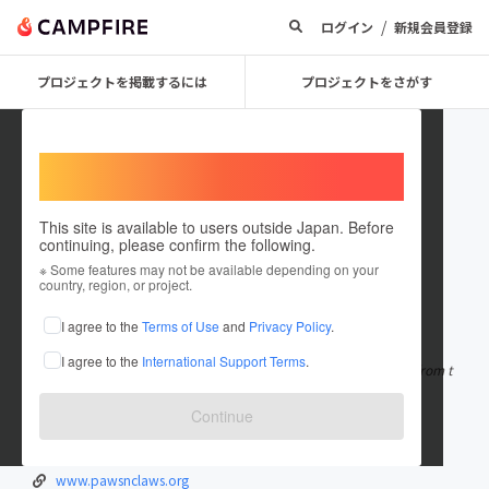
/
ログイン
新規会員登録
プロジェクトを掲載するには
プロジェクトをさがす
Welcome,
International users
This site is available to users outside Japan. Before
continuing, please confirm the following.
puppies99
※ Some features may not be available depending on your
country, region, or project.
在住国：米国
I agree to the
Terms of Use
and
Privacy Policy
.
出身国：米国
I agree to the
International Support Terms
.
Are you on the lookout for adorable, healthy puppies available from t
rusted local dog bree
もっと見る
Continue
www.puppies4sale.org
pawsnclaws.org
www.pawsnclaws.org