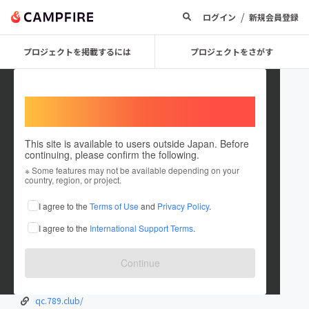
/
ログイン
新規会員登録
プロジェクトを掲載するには
プロジェクトをさがす
Welcome,
International users
This site is available to users outside Japan. Before
continuing, please confirm the following.
qc789club1
※ Some features may not be available depending on your
country, region, or project.
在住国：ベトナム
I agree to the
Terms of Use
and
Privacy Policy
.
出身国：ベトナム
I agree to the
International Support Terms
.
qc.789.club/
qc.789.club/
Continue
qc.789.club/
qc.789.club/
qc.789.club/