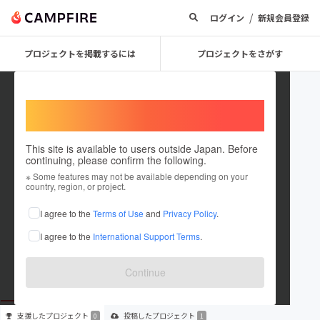
/
ログイン
新規会員登録
プロジェクトを掲載するには
プロジェクトをさがす
Welcome,
International users
This site is available to users outside Japan. Before
continuing, please confirm the following.
qoopusa_shopselect_net
※ Some features may not be available depending on your
country, region, or project.
プロジェクトオーナー
I agree to the
Terms of Use
and
Privacy Policy
.
これまでに1件のプロジェクトを投稿しています
I agree to the
International Support Terms
.
在住国：未設定
出身国：未設定
Continue
支援した
プロジェクト
投稿した
プロジェクト
0
1