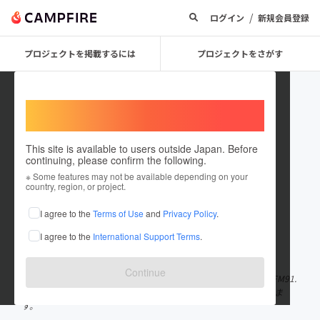
/
ログイン
新規会員登録
プロジェクトを掲載するには
プロジェクトをさがす
Welcome,
International users
This site is available to users outside Japan. Before
continuing, please confirm the following.
ラジオ関西
※ Some features may not be available depending on your
country, region, or project.
プロジェクトオーナー
I agree to the
Terms of Use
and
Privacy Policy
.
これまでに3件のプロジェクトを投稿しています
I agree to the
International Support Terms
.
在住国：日本
現在地：兵庫県
出身国：日本
出身地：兵庫県
Continue
兵庫県神戸市が本社のラジオ局、ラジオ関西です。 AM558KHz・FM91.
1MHz・radiko・ラジオ関西Podcastなどで各番組をお届けしていま
す。