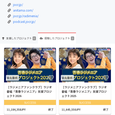
jocr.jp/
anitama.com/
jocr.jp/radimenia/
podcast.jocr.jp/
支援した
プロジェクト
投稿した
プロジェクト
0
3
兵庫県
兵庫県
【ラジメニアファンクラブ】ラジオ
【ラジメニアファンクラブ】ラジオ
番組『青春ラジメニア』支援プロジ
番組『青春ラジメニア』支援プロジ
ェクト2026
ェクト2025
SUCCESS
SUCCESS
11,184,358JPY
終了
11,645,550JPY
終了