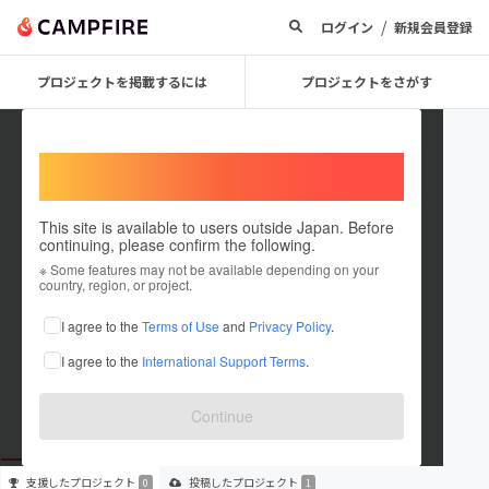
/
ログイン
新規会員登録
プロジェクトを掲載するには
プロジェクトをさがす
Welcome,
International users
This site is available to users outside Japan. Before
continuing, please confirm the following.
raizeen
※ Some features may not be available depending on your
country, region, or project.
プロジェクトオーナー
I agree to the
Terms of Use
and
Privacy Policy
.
これまでに1件のプロジェクトを投稿しています
I agree to the
International Support Terms
.
在住国：未設定
出身国：未設定
Continue
支援した
プロジェクト
投稿した
プロジェクト
0
1