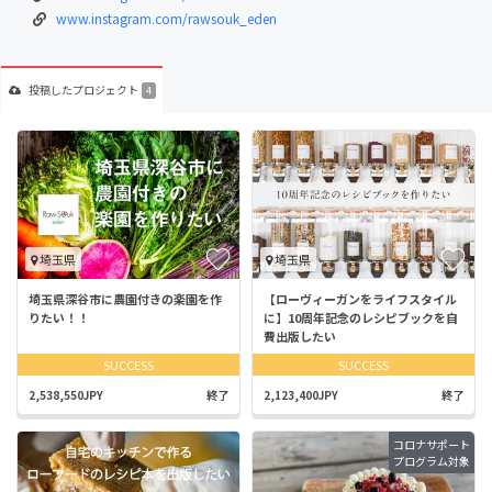
www.instagram.com/rawsouk_eden
投稿した
プロジェクト
4
埼玉県
埼玉県
埼玉県深谷市に農園付きの楽園を作
【ローヴィーガンをライフスタイル
りたい！！
に】10周年記念のレシピブックを自
費出版したい
SUCCESS
SUCCESS
2,538,550JPY
終了
2,123,400JPY
終了
コロナサポート
プログラム対象