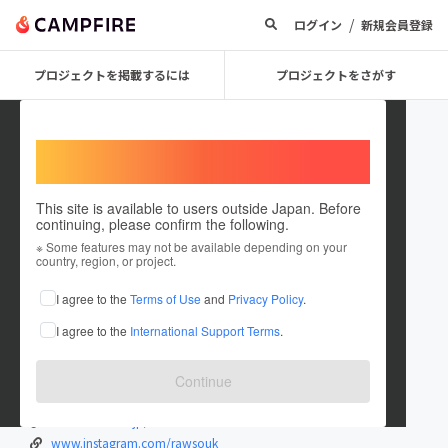
/
ログイン
新規会員登録
プロジェクトを掲載するには
プロジェクトをさがす
Welcome,
International users
This site is available to users outside Japan. Before
continuing, please confirm the following.
rawsouk
※ Some features may not be available depending on your
country, region, or project.
プロジェクトオーナー
I agree to the
Terms of Use
and
Privacy Policy
.
これまでに4件のプロジェクトを投稿しています
I agree to the
International Support Terms
.
在住国：日本
現在地：埼玉県
出身国：日本
出身地：埼玉県
Continue
www.rawsouk.com
www.rawsouk.jp/
www.instagram.com/rawsouk