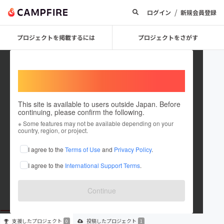
/
ログイン
新規会員登録
プロジェクトを掲載するには
プロジェクトをさがす
Welcome,
International users
This site is available to users outside Japan. Before
continuing, please confirm the following.
rayride
※ Some features may not be available depending on your
country, region, or project.
プロジェクトオーナー
I agree to the
Terms of Use
and
Privacy Policy
.
これまでに1件のプロジェクトを投稿しています
I agree to the
International Support Terms
.
在住国：未設定
出身国：未設定
Continue
支援した
プロジェクト
投稿した
プロジェクト
0
1