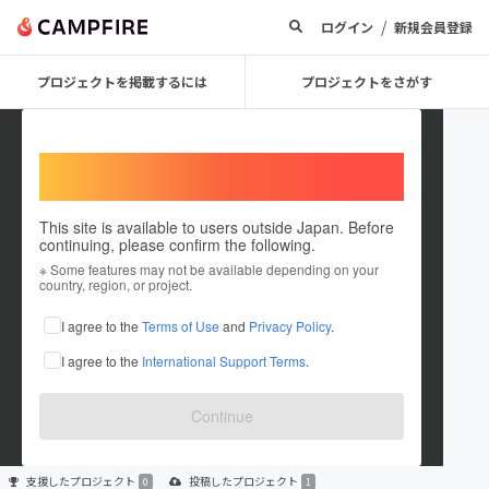
/
ログイン
新規会員登録
プロジェクトを掲載するには
プロジェクトをさがす
Welcome,
International users
This site is available to users outside Japan. Before
continuing, please confirm the following.
real Life
※ Some features may not be available depending on your
country, region, or project.
プロジェクトオーナー
I agree to the
Terms of Use
and
Privacy Policy
.
これまでに1件のプロジェクトを投稿しています
I agree to the
International Support Terms
.
在住国：未設定
出身国：未設定
Continue
支援した
プロジェクト
投稿した
プロジェクト
0
1