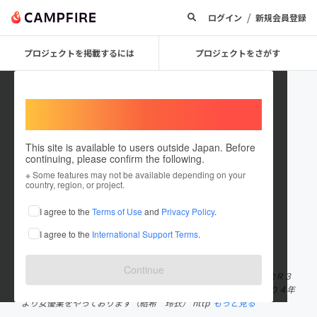
/
ログイン
新規会員登録
プロジェクトを掲載するには
プロジェクトをさがす
Welcome,
International users
This site is available to users outside Japan. Before
continuing, please confirm the following.
rei yuuki
※ Some features may not be available depending on your
country, region, or project.
プロジェクトオーナー
I agree to the
Terms of Use
and
Privacy Policy
.
これまでに2件のプロジェクトを投稿しています
I agree to the
International Support Terms
.
在住国：日本
現在地：東京都
出身国：未設定
Continue
２０１０年よりＭＩＸＩにてコミュニティ「季節のおいしい飲み会Ｒ３
０～」を立ち上げ飲み会中心のオフ会を開催してきました。 ２００４年
より女優業をやっております（結希 玲衣） http
もっと見る