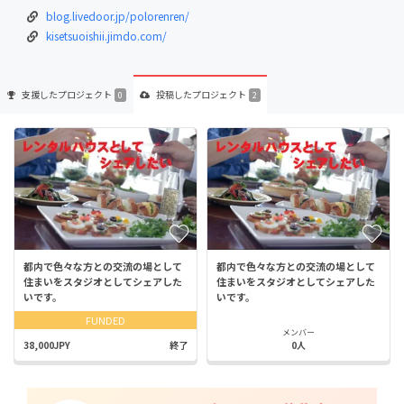
blog.livedoor.jp/polorenren/
kisetsuoishii.jimdo.com/
支援した
プロジェクト
投稿した
プロジェクト
0
2
都内で色々な方との交流の場として
都内で色々な方との交流の場として
住まいをスタジオとしてシェアした
住まいをスタジオとしてシェアした
いです。
いです。
FUNDED
メンバー
38,000JPY
終了
0人