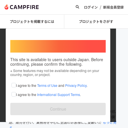
/
ログイン
新規会員登録
プロジェクトを掲載するには
プロジェクトをさがす
Welcome,
International users
This site is available to users outside Japan. Before
continuing, please confirm the following.
reitobingohannosato
※ Some features may not be available depending on your
country, region, or project.
プロジェクトオーナー
I agree to the
Terms of Use
and
Privacy Policy
.
これまでに6件のプロジェクトを投稿しています
I agree to the
International Support Terms
.
在住国：日本
現在地：広島県
出身国：日本
出身地：広島県
Continue
広島県の米飯加工の冷凍食品メーカーとして、いなり寿司、巻き寿司、
しゃり玉などの冷凍寿司や、肉巻きおにぎりなどの冷凍米飯食品の製
造、販売を行い、業務用を中心に全国のお客様にご愛顧いた
もっと見
る