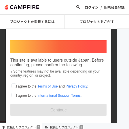
/
ログイン
新規会員登録
プロジェクトを掲載するには
プロジェクトをさがす
Welcome,
International users
This site is available to users outside Japan. Before
continuing, please confirm the following.
reiwa_gold
※ Some features may not be available depending on your
country, region, or project.
プロジェクトオーナー
I agree to the
Terms of Use
and
Privacy Policy
.
これまでに1件のプロジェクトを投稿しています
I agree to the
International Support Terms
.
在住国：未設定
出身国：未設定
Continue
支援した
プロジェクト
投稿した
プロジェクト
0
1