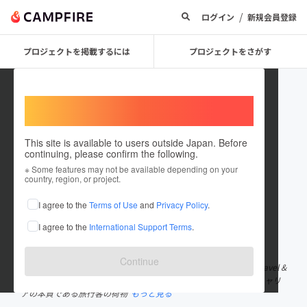
/
ログイン
新規会員登録
プロジェクトを掲載するには
プロジェクトをさがす
Welcome,
International users
This site is available to users outside Japan. Before
continuing, please confirm the following.
retoo japan
※ Some features may not be available depending on your
country, region, or project.
プロジェクトオーナー
I agree to the
Terms of Use
and
Privacy Policy
.
これまでに17件のプロジェクトを投稿しています
I agree to the
International Support Terms
.
在住国：日本
現在地：福岡県
出身国：日本
出身地：東京都
Continue
RETOO JAPANは設立したばかりのまだまだ歴史の浅い会社で、Travel &
luggageの本質を考えるキャリアと旅行用品専門ブランドです。キャリ
アの本質である旅行客の荷物
もっと見る