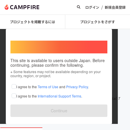
/
ログイン
新規会員登録
プロジェクトを掲載するには
プロジェクトをさがす
Welcome,
International users
This site is available to users outside Japan. Before
continuing, please confirm the following.
rhpharmacy
※ Some features may not be available depending on your
country, region, or project.
在住国：オーストラリア連邦
I agree to the
Terms of Use
and
Privacy Policy
.
出身国：オーストラリア連邦
I agree to the
International Support Terms
.
Fertility treatment is emotionally, physically, and financially brutal. T
he last thing you
もっと見る
Continue
rhpharmacy.com.au