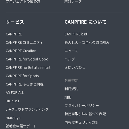
プロジェクトの広め方
統計データ
サービス
CAMPFIRE について
CAMPFIRE
CAMPFIREとは
CAMPFIRE コミュニティ
あんしん・安全への取り組み
CAMPFIRE Creation
ニュース
CAMPFIRE for Social Good
ヘルプ
CAMPFIRE for Entertainment
お問い合わせ
CAMPFIRE for Sports
各種規定
CAMPFIRE ふるさと納税
利用規約
AD FOR ALL
細則
HIOKOSHI
プライバシーポリシー
JFAクラウドファンディング
特定商取引法に基づく表記
machi-ya
情報セキュリティ方針
補助金申請サポート