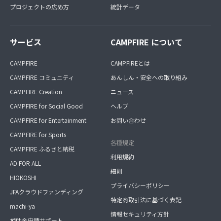
プロジェクトの広め方
統計データ
サービス
CAMPFIRE について
CAMPFIRE
CAMPFIREとは
CAMPFIRE コミュニティ
あんしん・安全への取り組み
CAMPFIRE Creation
ニュース
CAMPFIRE for Social Good
ヘルプ
CAMPFIRE for Entertainment
お問い合わせ
CAMPFIRE for Sports
各種規定
CAMPFIRE ふるさと納税
利用規約
AD FOR ALL
細則
HIOKOSHI
プライバシーポリシー
JFAクラウドファンディング
特定商取引法に基づく表記
machi-ya
情報セキュリティ方針
補助金申請サポート