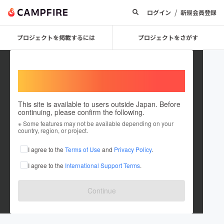
/
ログイン
新規会員登録
プロジェクトを掲載するには
プロジェクトをさがす
Welcome,
International users
This site is available to users outside Japan. Before
continuing, please confirm the following.
rina_matunaga
※ Some features may not be available depending on your
country, region, or project.
プロジェクトオーナー
I agree to the
Terms of Use
and
Privacy Policy
.
これまでに1件のプロジェクトを投稿しています
I agree to the
International Support Terms
.
在住国：日本
現在地：千葉県
出身国：日本
出身地：千葉県
Continue
松永莉奈です。19歳です。