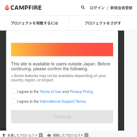
/
ログイン
新規会員登録
プロジェクトを掲載するには
プロジェクトをさがす
Welcome,
International users
This site is available to users outside Japan. Before
continuing, please confirm the following.
riunshishido
※ Some features may not be available depending on your
country, region, or project.
プロジェクトオーナー
I agree to the
Terms of Use
and
Privacy Policy
.
これまでに1件のプロジェクトを投稿しています
I agree to the
International Support Terms
.
在住国：日本
現在地：東京都
出身国：未設定
Continue
支援した
プロジェクト
投稿した
プロジェクト
0
1