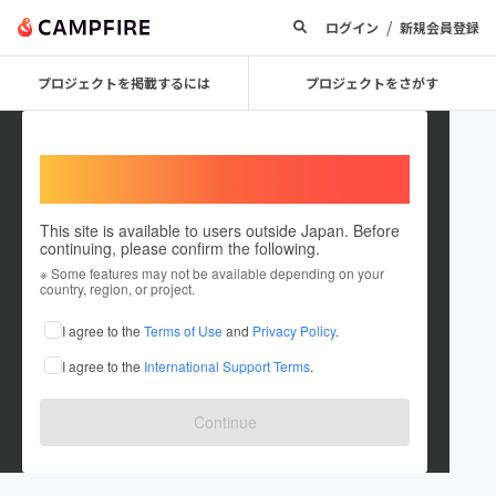
/
ログイン
新規会員登録
プロジェクトを掲載するには
プロジェクトをさがす
Welcome,
International users
This site is available to users outside Japan. Before
continuing, please confirm the following.
room502
※ Some features may not be available depending on your
country, region, or project.
プロジェクトオーナー
I agree to the
Terms of Use
and
Privacy Policy
.
これまでに3件のプロジェクトを投稿しています
I agree to the
International Support Terms
.
在住国：日本
現在地：東京都
出身国：日本
出身地：高知県
Continue
美味しいもの食べて良く寝て元気元気！！