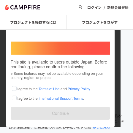
/
ログイン
新規会員登録
プロジェクトを掲載するには
プロジェクトをさがす
Welcome,
International users
This site is available to users outside Japan. Before
continuing, please confirm the following.
rosinantesha
※ Some features may not be available depending on your
country, region, or project.
プロジェクトオーナー
I agree to the
Terms of Use
and
Privacy Policy
.
これまでに1件のプロジェクトを投稿しています
I agree to the
International Support Terms
.
在住国：日本
現在地：京都府
出身国：日本
出身地：京都府
Continue
ロシナンテ社は京都にある小さな小さな会社です 1970年から「月刊む
すぶ」という雑誌を出すことを仕事にしてきました。 「月刊むすぶ」全
国の住民運動、市民運動の発信のお手伝いをする媒
もっと見る