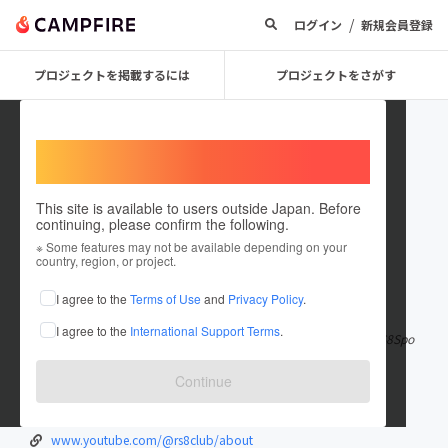
/
ログイン
新規会員登録
プロジェクトを掲載するには
プロジェクトをさがす
Welcome,
International users
This site is available to users outside Japan. Before
continuing, please confirm the following.
rs8club
※ Some features may not be available depending on your
country, region, or project.
在住国：日本
現在地：未設定
I agree to the
Terms of Use
and
Privacy Policy
.
出身国：日本
出身地：未設定
I agree to the
International Support Terms
.
RS8 là một trang web cá cược trực tuyến uy tín tại Việt Nam. RS8Spo
rt cung cấp các dịch vụ
もっと見る
Continue
rs8.club/
twitter.com/rs8club
www.youtube.com/@rs8club/about