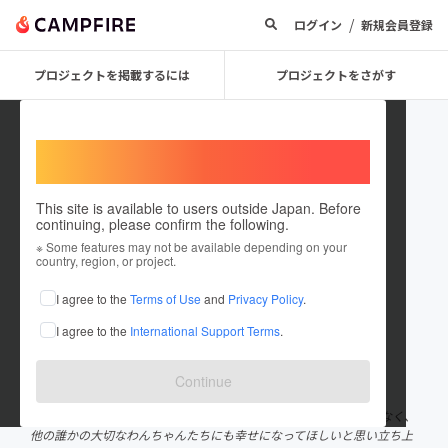
/
ログイン
新規会員登録
プロジェクトを掲載するには
プロジェクトをさがす
Welcome,
International users
This site is available to users outside Japan. Before
continuing, please confirm the following.
横浜市青葉区に屋内ドッグランを
※ Some features may not be available depending on your
country, region, or project.
つくる
I agree to the
Terms of Use
and
Privacy Policy
.
プロジェクトオーナー
I agree to the
International Support Terms
.
これまでに1件のプロジェクトを投稿しています
在住国：日本
現在地：神奈川県
Continue
出身国：日本
出身地：千葉県
愛犬をより幸せにするために日々奮闘中です。 自分の犬だけではなく、
他の誰かの大切なわんちゃんたちにも幸せになってほしいと思い立ち上