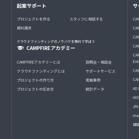
起案サポート
サ
プロジェクトを作る
スタッフに相談する
CA
資料請求
CA
CAM
クラウドファンディングのノウハウを無料で学ぼう
CAM
CAMPFIREアカデミー
CAM
Ent
CAMPFIREアカデミーとは
説明会・相談会
CAM
クラウドファンディングとは
サポートサービス
CA
プロジェクトの作り方
実施事例
AD 
プロジェクトの広め方
統計データ
HIO
J
mac
補