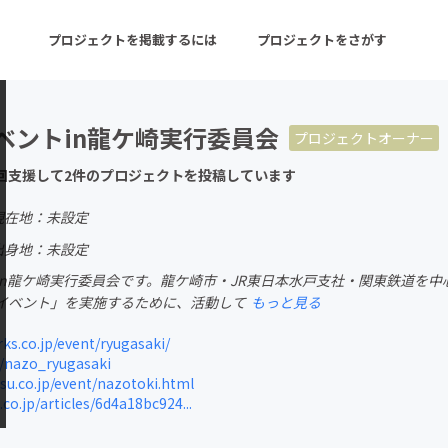
プロジェクトを掲載するには
プロジェクトをさがす
ベントin龍ケ崎実行委員会
プロジェクトオーナー
ターン
注目の新着プロジェクト
募集終了が近いプロ
回支援して2件のプロジェクトを投稿しています
現在地：未設定
音楽
舞台・パフォーマンス
出身地：未設定
in龍ケ崎実行委員会です。龍ケ崎市・JR東日本水戸支社・関東鉄道を
ゲーム・サービス開発
フード・飲食店
イベント」を実施するために、活動して
もっと見る
書籍・雑誌出版
アニメ・漫画
s.co.jp/event/ryugasaki/
/nazo_ryugasaki
チャレンジ
ビューティー・ヘルス
u.co.jp/event/nazotoki.html
o.jp/articles/6d4a18bc924...