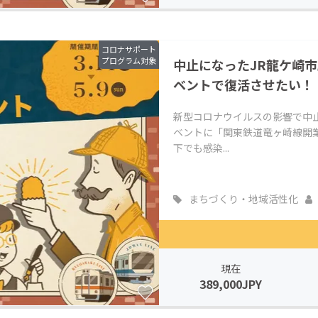
コロナサポート
プログラム対象
中止になったJR龍ケ崎
ベントで復活させたい！
新型コロナウイルスの影響で中
ベントに「関東鉄道竜ヶ崎線開業
下でも感染...
まちづくり・地域活性化
現在
389,000JPY