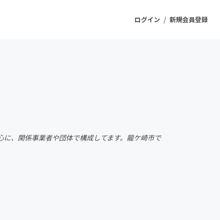
/
ログイン
新規会員登録
ジェクト
もうすぐ公開されます
プロダクト
中心に、関係事業者や団体で構成してます。龍ケ崎市で
ファッション
スポーツ
ケア
ソーシャルグッド