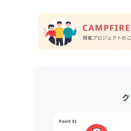
ク
Point 01