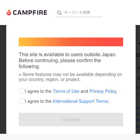
Welcome,
International users
謎解きイ
人気のプロジェクト
注目のリ
This site is available to users outside Japan.
これまでに1
Before continuing, please confirm the
following.
在住国：日本
※ Some features may not be available depending on
アート・写真
出身国：日本
your country, region, or project.
謎解きイベント
テクノロジー・ガジェット
I agree to the
Terms of Use
and
Privacy Policy
.
「謎解き宝探し
I agree to the
International Support Terms
.
映像・映画
bouken-work
twitter.com
ビジネス・起業
Continue
www.kantets
news.yahoo.c
まちづくり・地域活性化