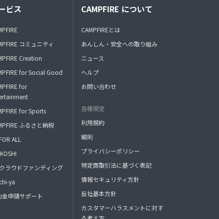
ービス
CAMPFIRE について
MPFIRE
CAMPFIREとは
MPFIRE コミュニティ
あんしん・安全への取り組み
PFIRE Creation
ニュース
PFIRE for Social Good
ヘルプ
PFIRE for
お問い合わせ
ertainment
各種規定
PFIRE for Sports
利用規約
MPFIRE ふるさと納税
細則
FOR ALL
プライバシーポリシー
KOSHI
特定商取引法に基づく表記
FAクラウドファンディング
情報セキュリティ方針
hi-ya
反社基本方針
助金申請サポート
カスタマーハラスメントに対す
る考え方