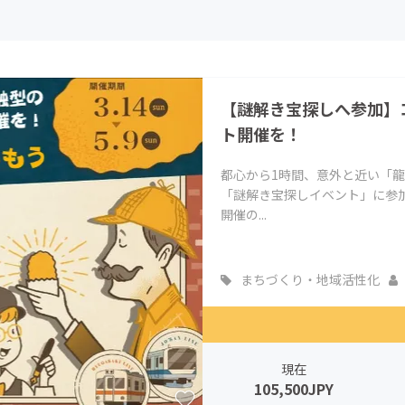
CAMPFIRE for Social Good
CAMPFIRE Creation
CAMPFIREふるさと納税
machi-ya
コミュニティ
【謎解き宝探しへ参加】
ト開催を！
都心から1時間、意外と近い「
「謎解き宝探しイベント」に参加し
開催の...
まちづくり・地域活性化
現在
105,500JPY