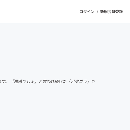
/
ログイン
新規会員登録
ジェクト
もうすぐ公開されます
プロダクト
ます。 「趣味でしょ」と言われ続けた「ピタゴラ」で
ファッション
スポーツ
ケア
ソーシャルグッド