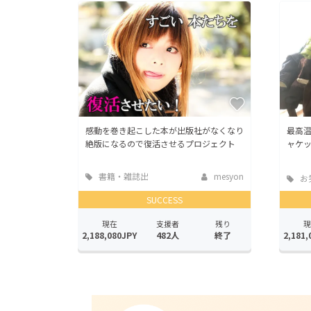
感動を巻き起こした本が出版社がなくなり
最高温
絶版になるので復活させるプロジェクト
ャケッ
書籍・雑誌出
mesyon
お
版
SUCCESS
現在
支援者
残り
現
2,188,080JPY
482人
終了
2,181,