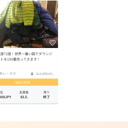
度72度！世界一暑い国でダウンジ
トを100着売ってきます！
笑い・ネタ
suzukitom...
SUCCESS
在
支援者
残り
000JPY
63人
終了