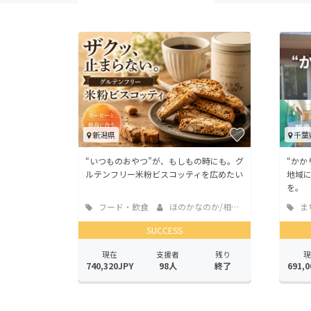
新潟県
千葉
“いつものおやつ”が、もしもの時にも。グ
“かか
ルテンフリー米粉ビスコッティを広めたい
地域
を。
フード・飲食
ほのかなのか/相馬理恵
ま
店
地域
SUCCESS
現在
支援者
残り
現
740,320JPY
98人
終了
691,0