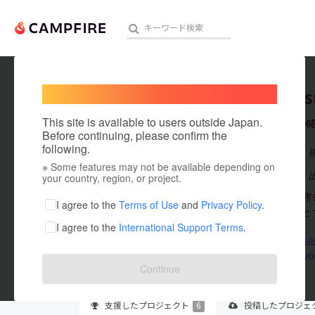
Welcome,
International users
ryoutat
人気のプロジェクト
注目のリ
This site is available to users outside Japan.
これまでに6
Before continuing, please confirm the
following.
在住国：日本
※ Some features may not be available depending on
アート・写真
出身国：日本
your country, region, or project.
ピタゴラで世界
テクノロジー・ガジェット
I agree to the
Terms of Use
and
Privacy Policy
.
突き抜けること
I agree to the
International Support Terms
.
映像・映画
www.youtub
tamaokiryo
ビジネス・起業
Continue
まちづくり・地域活性化
支援した
プロジェクト
6
投稿した
プロジェ