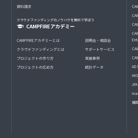
資料請求
CA
CAM
クラウドファンディングのノウハウを無料で学ぼう
CAM
CAMPFIREアカデミー
CAM
Ent
CAMPFIREアカデミーとは
説明会・相談会
CAM
クラウドファンディングとは
サポートサービス
CA
プロジェクトの作り方
実施事例
AD 
プロジェクトの広め方
統計データ
HIO
J
mac
補