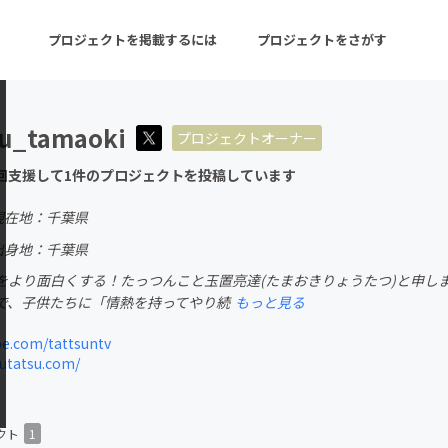
プロジェクトを掲載するには
プロジェクトをさがす
su_tamaoki
プロジェクトオーナー
ターン
注目の新着プロジェクト
募集終了が近いプロ
回支援して1件のプロジェクトを投稿しています
現在地：千葉県
音楽
舞台・パフォーマンス
出身地：千葉県
をより面白くする！たっつんこと玉置亮達(たまおきりょうたつ)と申し
ゲーム・サービス開発
フード・飲食店
で、子供たちに「情熱を持ってやり続
もっと見る
書籍・雑誌出版
アニメ・漫画
e.com/tattsuntv
utatsu.com/
チャレンジ
ビューティー・ヘルス
クト
1