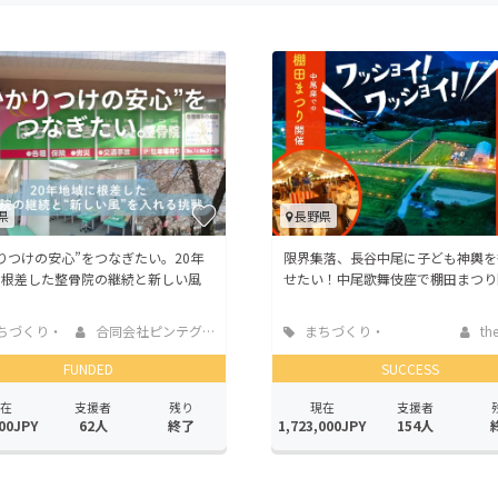
CAMPFIRE for Social Good
CAMPFIRE Creation
CAMPFIREふるさと納税
machi-ya
コミュニティ
県
長野県
りつけの安心”をつなぎたい。20年
限界集落、長谷中尾に子ども神輿を
に根差した整骨院の継続と新しい風
せたい！中尾歌舞伎座で棚田まつり
ちづくり・
合同会社ピンテグラ...
まちづくり・
the 
活性化
地域活性化
FUNDED
SUCCESS
在
支援者
残り
現在
支援者
00JPY
62人
終了
1,723,000JPY
154人