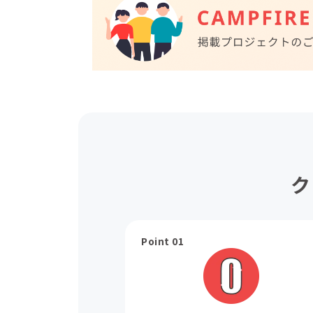
ク
Point 01