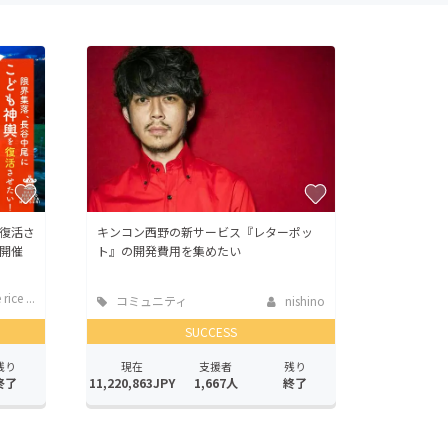
復活さ
キンコン西野の新サービス『レターポッ
開催
ト』の開発費用を集めたい
rice ...
コミュニティ
nishino
SUCCESS
残り
現在
支援者
残り
終了
11,220,863JPY
1,667人
終了