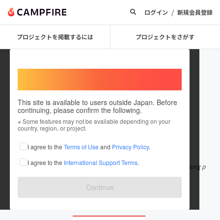
/
ログイン
新規会員登録
プロジェクトを掲載するには
プロジェクトをさがす
Welcome,
International users
This site is available to users outside Japan. Before
continuing, please confirm the following.
s88vip1com
※ Some features may not be available depending on your
country, region, or project.
在住国：日本
現在地：未設定
I agree to the
Terms of Use
and
Privacy Policy
.
出身国：日本
出身地：未設定
I agree to the
International Support Terms
.
s88 là thương hiệu cá cược trực tuyến nổi bật với kho trò chơi phong p
hú từ thể thao, casi
もっと見る
Continue
s88vip1.com