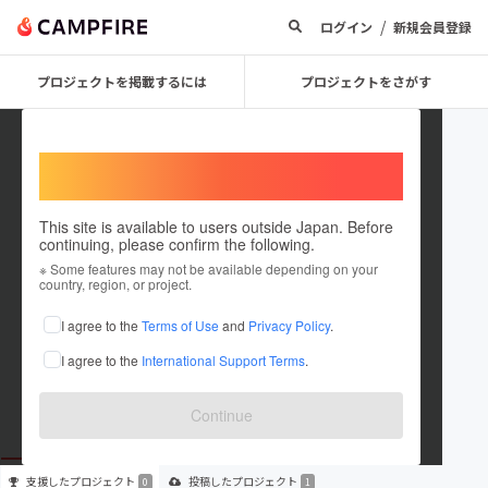
/
ログイン
新規会員登録
プロジェクトを掲載するには
プロジェクトをさがす
Welcome,
International users
This site is available to users outside Japan. Before
continuing, please confirm the following.
saayatakeuchi
※ Some features may not be available depending on your
country, region, or project.
プロジェクトオーナー
I agree to the
Terms of Use
and
Privacy Policy
.
これまでに1件のプロジェクトを投稿しています
I agree to the
International Support Terms
.
在住国：未設定
出身国：未設定
Continue
支援した
プロジェクト
投稿した
プロジェクト
0
1