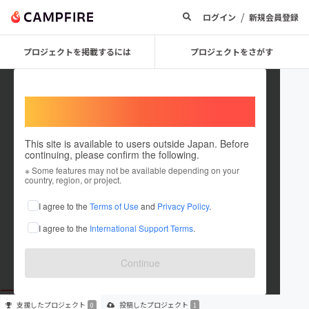
/
ログイン
新規会員登録
プロジェクトを掲載するには
プロジェクトをさがす
Welcome,
International users
This site is available to users outside Japan. Before
continuing, please confirm the following.
sado_art
※ Some features may not be available depending on your
country, region, or project.
プロジェクトオーナー
I agree to the
Terms of Use
and
Privacy Policy
.
これまでに1件のプロジェクトを投稿しています
I agree to the
International Support Terms
.
在住国：日本
現在地：新潟県
出身国：日本
出身地：未設定
Continue
支援した
プロジェクト
投稿した
プロジェクト
0
1