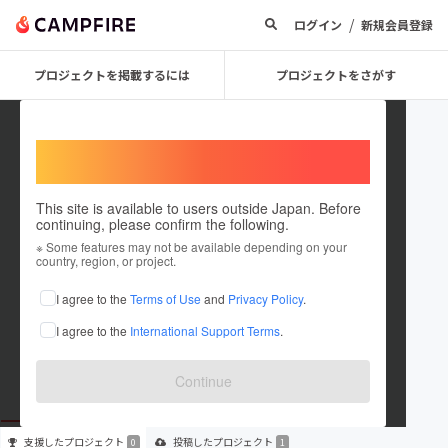
/
ログイン
新規会員登録
プロジェクトを掲載するには
プロジェクトをさがす
Welcome,
International users
This site is available to users outside Japan. Before
continuing, please confirm the following.
sago yuto
※ Some features may not be available depending on your
country, region, or project.
プロジェクトオーナー
I agree to the
Terms of Use
and
Privacy Policy
.
これまでに1件のプロジェクトを投稿しています
I agree to the
International Support Terms
.
在住国：日本
現在地：東京都
出身国：日本
出身地：千葉県
Continue
支援した
プロジェクト
投稿した
プロジェクト
0
1