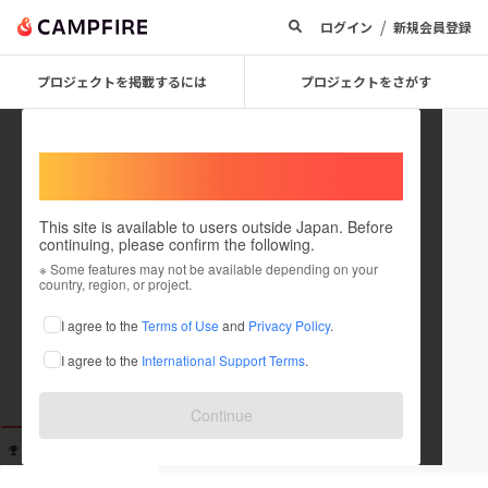
/
ログイン
新規会員登録
プロジェクトを掲載するには
プロジェクトをさがす
Welcome,
International users
This site is available to users outside Japan. Before
continuing, please confirm the following.
saipallavi
※ Some features may not be available depending on your
country, region, or project.
在住国：日本
現在地：未設定
I agree to the
Terms of Use
and
Privacy Policy
.
出身国：日本
出身地：未設定
I agree to the
International Support Terms
.
www.callgirlsdelhincr.in/call-girls-i...
Continue
支援した
プロジェクト
投稿した
プロジェクト
0
0