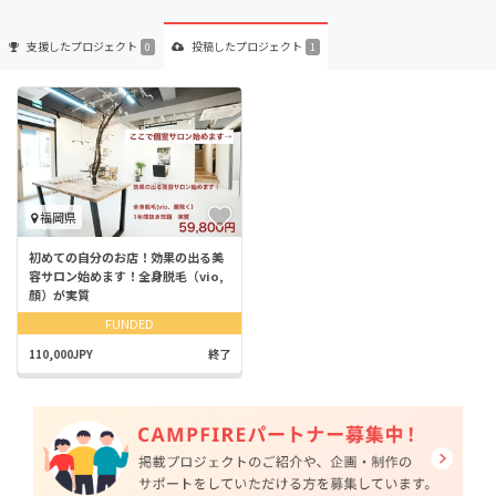
支援した
プロジェクト
投稿した
プロジェクト
0
1
福岡県
初めての自分のお店！効果の出る美
容サロン始めます！全身脱毛（vio,
顔）が実質
FUNDED
110,000JPY
終了