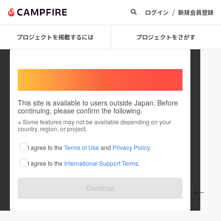
/
ログイン
新規会員登録
プロジェクトを掲載するには
プロジェクトをさがす
Welcome,
International users
This site is available to users outside Japan. Before
continuing, please confirm the following.
salon_ditto
※ Some features may not be available depending on your
country, region, or project.
プロジェクトオーナー
I agree to the
Terms of Use
and
Privacy Policy
.
これまでに1件のプロジェクトを投稿しています
I agree to the
International Support Terms
.
在住国：日本
現在地：福岡県
出身国：日本
出身地：福岡県
Continue
11年間、美容に従事してきましたmioです！効果の出る施術をモットー
にしております！