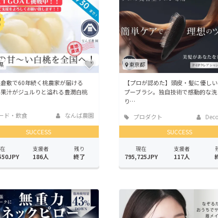
CAMPFIRE for Social Good
CAMPFIRE Creation
CAMPFIREふるさと納税
machi-ya
コミュニティ
県
東京都
県倉敷で60年続く桃農家が届ける
【プロが認めた】頭皮・髪に優しい
い果汁がジュルりと溢れる豊潤白桃
プーブラシ。独自技術で感動的な洗
り…
ード・飲食
なんば農園
プロダクト
Deco
SUCCESS
SUCCESS
在
支援者
残り
現在
支援者
550JPY
186人
終了
795,725JPY
117人