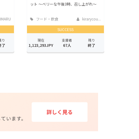
ット 〜ベリーな午後3時、召し上がれ〜
IMARU
フード・飲食
kirarycou...
店
SUCCESS
残り
現在
支援者
残り
終了
1,123,293JPY
67人
終了