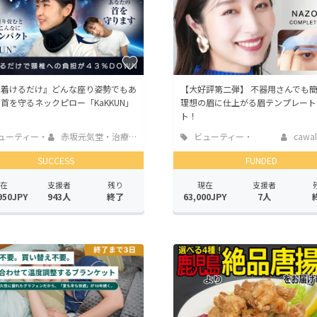
だ着けるだけ』どんな座り姿勢でもあ
【大好評第二弾】 不器用さんでも
首を守るネックピロー「KaKKUN」
理想の眉に仕上がる眉テンプレート
ト！
ューティー・
赤坂元気堂・治療院
ビューティー・
cawalu
スケア
ヘルスケア
SUCCESS
FUNDED
在
支援者
残り
現在
支援者
950JPY
943人
終了
63,000JPY
7人