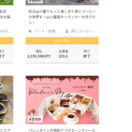
福岡県
名古
走る山小屋でもっと遠くまで森とコーヒー
をお届
の世界を！山小屋風キッチンカーを作りた
い！
iichi...
フード・飲食
森とコーヒー。
店
SUCCESS
残り
現在
支援者
残り
終了
2,391,500JPY
215人
終了
愛知県
ニラプ
バレンタインの特別アフタヌーンティーセ