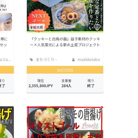
栃木県
簡単に
『クッキーと白鳥の器』益子素材のクッキ
セッ
ー×人気窯元による新お土産プロジェクト
 Co...
まちづくり・
mashikolabo
地域活性化
SUCCESS
残り
現在
支援者
残り
終了
2,355,800JPY
284人
終了