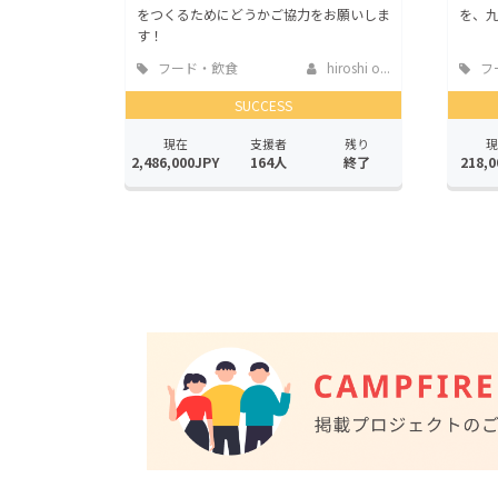
をつくるためにどうかご協力をお願いしま
を、
す！
フード・飲食
hiroshi o...
フ
店
店
SUCCESS
現在
支援者
残り
現
2,486,000JPY
164人
終了
218,0