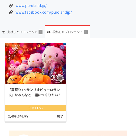
www.puroland.jp/
www.facebook.com/purolandjp/
支援した
プロジェクト
投稿した
プロジェクト
0
1
「夏祭り in サンリオピューロラン
ド」をみんなと一緒につくりたい！
SUCCESS
2,409,046JPY
終了