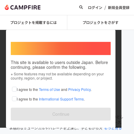
/
ログイン
新規会員登録
プロジェクトを掲載するには
プロジェクトをさがす
Welcome,
International users
This site is available to users outside Japan. Before
continuing, please confirm the following.
sanriopuroland
※ Some features may not be available depending on your
country, region, or project.
プロジェクトオーナー
I agree to the
Terms of Use
and
Privacy Policy
.
これまでに1件のプロジェクトを投稿しています
I agree to the
International Support Terms
.
在住国：日本
現在地：東京都
出身国：未設定
Continue
サンリオピューロランドは、ハローキティやマイメロディをはじめとし
た、たくさんの人気サンリオキャラクターとふれあえるテーマパーク。
本格的なミュージカルやパレードを上演し、子どもから大
もっと見る