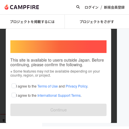
/
ログイン
新規会員登録
プロジェクトを掲載するには
プロジェクトをさがす
Welcome,
International users
This site is available to users outside Japan. Before
continuing, please confirm the following.
sasasasaisida
※ Some features may not be available depending on your
country, region, or project.
これまでに1回支援しています
I agree to the
Terms of Use
and
Privacy Policy
.
在住国：未設定
I agree to the
International Support Terms
.
出身国：未設定
Continue
支援した
プロジェクト
投稿した
プロジェクト
1
0