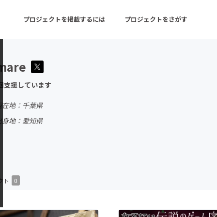
プロジェクトを掲載するには
プロジェクトをさがす
mare
ターン
注目の新着プロジェクト
募集終了が近いプロ
回支援しています
現在地：千葉県
音楽
舞台・パフォーマンス
出身地：愛知県
ゲーム・サービス開発
フード・飲食店
書籍・雑誌出版
アニメ・漫画
チャレンジ
ビューティー・ヘルス
クト
0