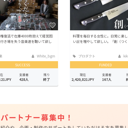
権復活で在庫4000枚抱えて経営困
料理を毎日する女性に。日常に楽し
】行き場を失う音楽達を聴いて欲し
い出を増やして欲しい。「創（つく
楽
White_bgm
プロダクト
kik
SUCCESS
FUNDED
在
支援者
残り
現在
支援者
121JPY
428人
終了
2,420,821JPY
167人