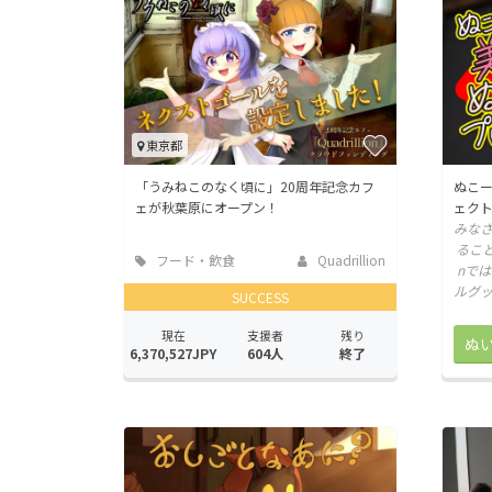
東京都
「うみねこのなく頃に」20周年記念カフ
ぬこ
ェが秋葉原にオープン！
ェク
みな
ること
フード・飲食
Quadrillion
nで
店
ルグ
SUCCESS
現在
支援者
残り
6,370,527JPY
604人
終了