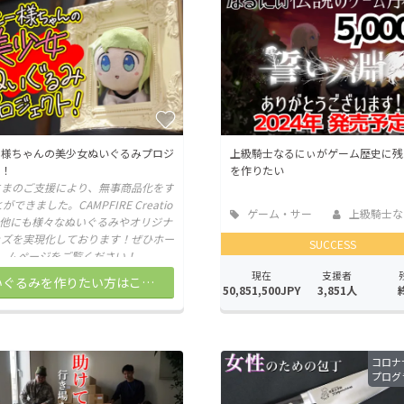
CAMPFIRE for Social Good
CAMPFIRE Creation
CAMPFIREふるさと納税
machi-ya
コミュニティ
ー様ちゃんの美少女ぬいぐるみプロジ
上級騎士なるにぃがゲーム歴史に残
ト！
を作りたい
さまのご支援により、無事商品化をす
ができました。CAMPFIRE Creatio
ゲーム・サー
上級騎士な
は他にも様々なぬいぐるみやオリジナ
ビス開発
ッズを実現化しております！ぜひホー
SUCCESS
ムページをご覧ください！
現在
支援者
ぬいぐるみを作りたい方はこちら
50,851,500JPY
3,851人
コロナ
プログ