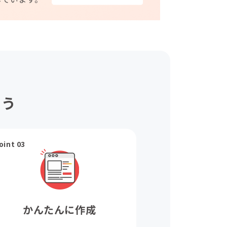
ょう
oint 03
かんたんに作成