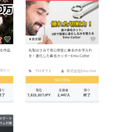
東京都
る作品
丸型はさみで安心安全に鼻毛のお手入れ
を！進化した鼻毛カッターEmu-Cutter
るにぃ
プロダクト
株式会社Emu-One
SUCCESS
残り
現在
支援者
残り
終了
7,823,037JPY
2,447人
終了
サポート
ラム対象