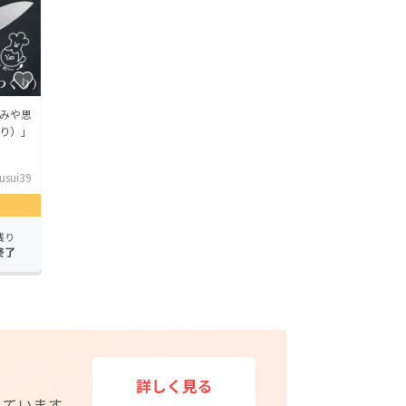
みや思
り）」
usui39
残り
終了