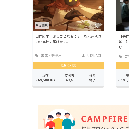
福岡県
自作絵本「おしごとなぁに？」を地元地域
【著作
の小学校に届けたい。
難！
い！
書籍・雑誌出
UTANAGI
音
版
SUCCESS
現在
支援者
残り
現
369,500JPY
63人
終了
2,591,