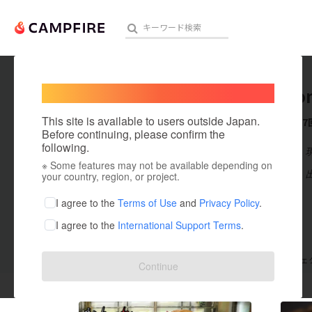
Welcome,
International users
sato_ho
人気のプロジェクト
注目のリ
This site is available to users outside Japan.
これまでに7
Before continuing, please confirm the
following.
在住国：日本
※ Some features may not be available depending on
アート・写真
出身国：日本
your country, region, or project.
テクノロジー・ガジェット
I agree to the
Terms of Use
and
Privacy Policy
.
I agree to the
International Support Terms
.
映像・映画
ビジネス・起業
支援した
プロジェクト
7
投稿した
プロジェ
Continue
まちづくり・地域活性化