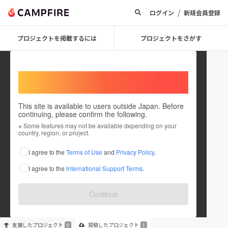
/
ログイン
新規会員登録
プロジェクトを掲載するには
プロジェクトをさがす
Welcome,
International users
This site is available to users outside Japan. Before
continuing, please confirm the following.
satoshibird
※ Some features may not be available depending on your
country, region, or project.
プロジェクトオーナー
I agree to the
Terms of Use
and
Privacy Policy
.
これまでに1件のプロジェクトを投稿しています
I agree to the
International Support Terms
.
在住国：未設定
出身国：未設定
Continue
支援した
プロジェクト
投稿した
プロジェクト
0
1