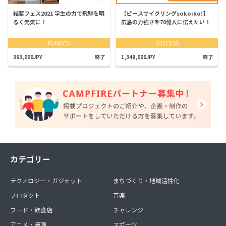
結斐フェス2021 学生の力で飛騨を明
【ピースサイクリングsokoiko!】
るく元気に！
広島の力強さを70億人に伝えたい！
FUNDED
SUCCESS
363,000JPY
終了
1,348,000JPY
終了
カテゴリー
テクノロジー・ガジェット
まちづくり・地域活性化
プロダクト
音楽
フード・飲食店
チャレンジ
アニメ・漫画
スポーツ