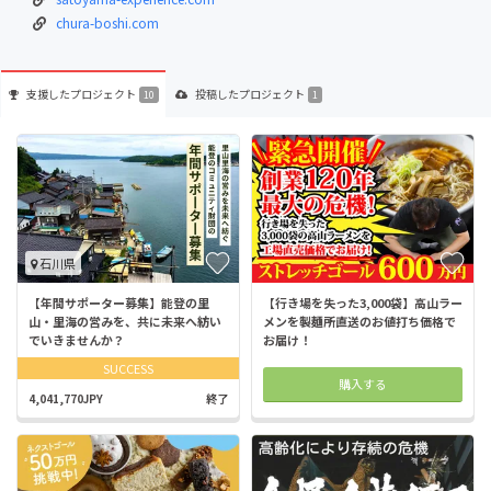
chura-boshi.com
支援した
プロジェクト
投稿した
プロジェクト
10
1
石川県
【年間サポーター募集】能登の里
【行き場を失った3,000袋】高山ラー
山・里海の営みを、共に未来へ紡い
メンを製麺所直送のお値打ち価格で
でいきませんか？
お届け！
SUCCESS
購入する
4,041,770JPY
終了