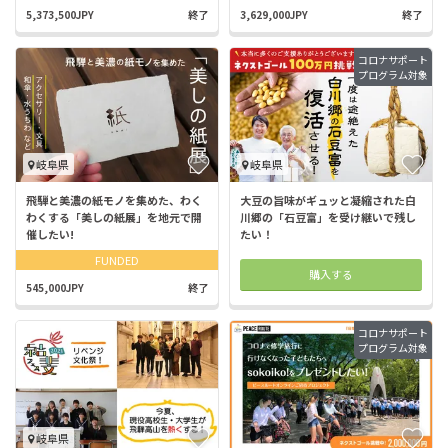
5,373,500JPY
終了
3,629,000JPY
終了
コロナサポート
プログラム対象
岐阜県
岐阜県
飛騨と美濃の紙モノを集めた、わく
大豆の旨味がギュッと凝縮された白
わくする「美しの紙展」を地元で開
川郷の「石豆富」を受け継いで残し
催したい!
たい！
FUNDED
購入する
545,000JPY
終了
コロナサポート
プログラム対象
岐阜県