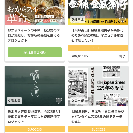
岐阜県
おからスイーツの革命！各分野のプ
【飛騨高山】金桶金蔵獅子が高齢化
ロが集結し、おからの感動を届ける
のため存続の危機。マニュアル動画
プロジェクト！
を作成したい！
SUCCESS
深山豆富店通販
506,000JPY
終了
熊本県
東京都
熊本県人吉球磨地域で、令和2年7月
1897年創刊、日本を世界に伝えたジ
豪雨災害をテーマにした映画制作プ
ャパンタイムズ125年の歴史を一冊
ロジェクト
の本に
SUCCESS
SUCCESS