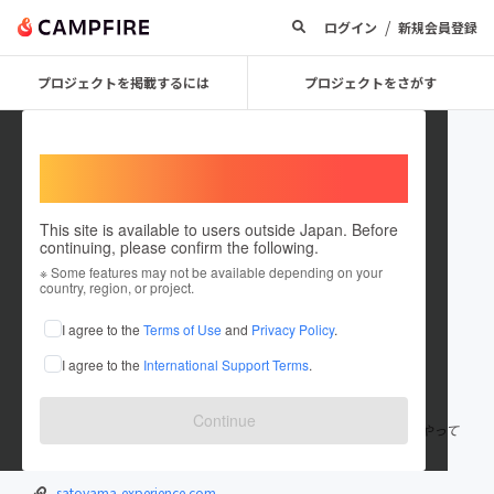
/
ログイン
新規会員登録
プロジェクトを掲載するには
プロジェクトをさがす
Welcome,
International users
This site is available to users outside Japan. Before
continuing, please confirm the following.
satoyamaexperience
※ Some features may not be available depending on your
country, region, or project.
プロジェクトオーナー
I agree to the
Terms of Use
and
Privacy Policy
.
これまでに10回支援して1件のプロジェクトを投稿しています
I agree to the
International Support Terms
.
在住国：日本
現在地：岐阜県
出身国：日本
出身地：岐阜県
Continue
2010年より岐阜県飛騨地域で「暮らしを旅する」ガイドツアーをやって
います。
satoyama-experience.com