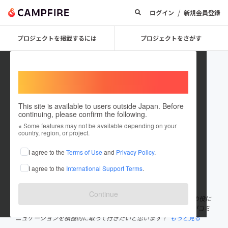
/
ログイン
新規会員登録
プロジェクトを掲載するには
プロジェクトをさがす
Welcome,
International users
This site is available to users outside Japan. Before
continuing, please confirm the following.
saya09
※ Some features may not be available depending on your
country, region, or project.
プロジェクトオーナー
I agree to the
Terms of Use
and
Privacy Policy
.
これまでに1件のプロジェクトを投稿しています
I agree to the
International Support Terms
.
在住国：日本
現在地：岩手県
出身国：日本
出身地：岩手県
Continue
東北を愛し、東北に生まれて良かったと誇りに思っています。 人の役に
立ちたいと思う反面人見知りな者でお話しがとても下手なのですがコミ
ニュケーションを積極的に取って行きたいと思います！
もっと見る