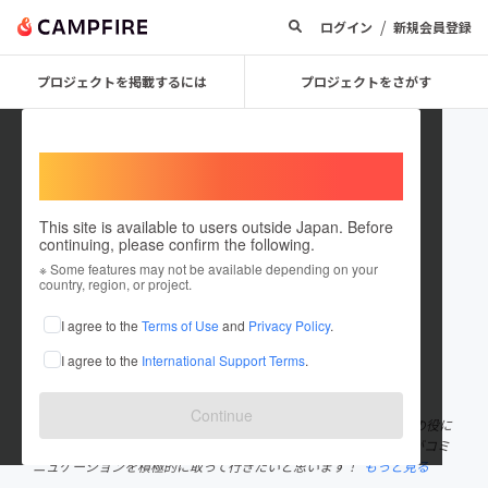
/
ログイン
新規会員登録
プロジェクトを掲載するには
プロジェクトをさがす
Welcome,
International users
This site is available to users outside Japan. Before
continuing, please confirm the following.
saya09
※ Some features may not be available depending on your
country, region, or project.
プロジェクトオーナー
I agree to the
Terms of Use
and
Privacy Policy
.
これまでに1件のプロジェクトを投稿しています
I agree to the
International Support Terms
.
在住国：日本
現在地：岩手県
出身国：日本
出身地：岩手県
Continue
東北を愛し、東北に生まれて良かったと誇りに思っています。 人の役に
立ちたいと思う反面人見知りな者でお話しがとても下手なのですがコミ
ニュケーションを積極的に取って行きたいと思います！
もっと見る